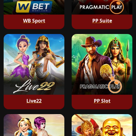
WB Sport
PP Suite
Live22
PP Slot