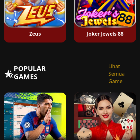
Zeus
Joker Jewels 88
Lihat
POPULAR
Semua
GAMES
Game